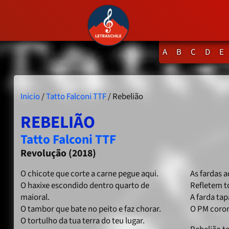
A
B
C
D
E
Inicio
/
Tatto Falconi TTF
/ Rebelião
REBELIÃO
Tatto Falconi TTF
Revolução (2018)
O chicote que corte a carne pegue aqui.
As fardas 
O haxixe escondido dentro quarto de
Refletem t
maioral.
A farda tap
O tambor que bate no peito e faz chorar.
O PM coron
O tortulho da tua terra do teu lugar.