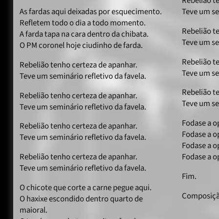
Rebelião t
As fardas aqui deixadas por esquecimento.
Teve um sem
Refletem todo o dia a todo momento.
Rebelião t
A farda tapa na cara dentro da chibata.
Teve um sem
O PM coronel hoje ciudinho de farda.
Rebelião t
Rebelião tenho certeza de apanhar.
Teve um sem
Teve um seminário refletivo da favela.
Rebelião t
Rebelião tenho certeza de apanhar.
Teve um sem
Teve um seminário refletivo da favela.
Fodase a o
Rebelião tenho certeza de apanhar.
Fodase a o
Teve um seminário refletivo da favela.
Fodase a o
Rebelião tenho certeza de apanhar.
Fodase a o
Teve um seminário refletivo da favela.
Fim.
O chicote que corte a carne pegue aqui.
Composição
O haxixe escondido dentro quarto de
maioral.