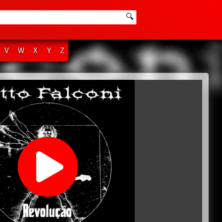
🔍
V
W
X
Y
Z