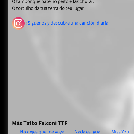
O tambor que bate no peito e faz chorar.
O tortulho da tua terra do teu lugar.
¡Síguenos y descubre una canción diaria!
Más Tatto Falconi TTF
No dejes que me vaya
Nada es Igual
Miss You