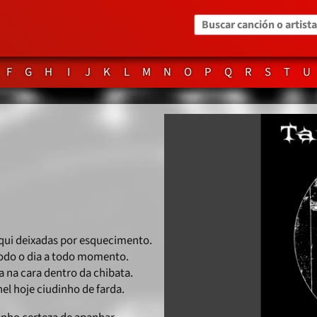
Buscar canción o artista
F
G
H
I
J
K
L
M
N
O
P
Q
R
S
T
U
aqui deixadas por esquecimento.
odo o dia a todo momento.
a na cara dentro da chibata.
el hoje ciudinho de farda.