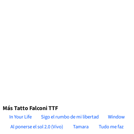
Más Tatto Falconi TTF
In Your Life
Sigo el rumbo de mi libertad
Window
Al ponerse el sol 2.0 (Vivo)
Tamara
Tudo me faz