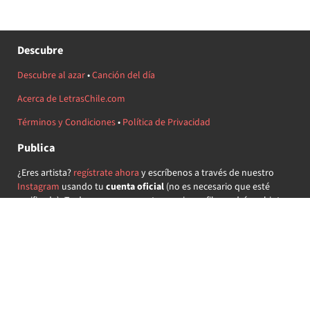
Descubre
Descubre al azar
•
Canción del día
Acerca de LetrasChile.com
Términos y Condiciones
•
Política de Privacidad
Publica
¿Eres artista?
regístrate ahora
y escríbenos a través de nuestro
Instagram
usando tu
cuenta oficial
(no es necesario que esté
verificada) ¡Te daremos acceso a tu propio perfil y podrás subir tus
propias canciones!
¿Quieres colaborar?
regístrate ahora
y demuestra que llevas la
música chilena en el corazón ♥.
Encuéntranos
@letraschile en redes: