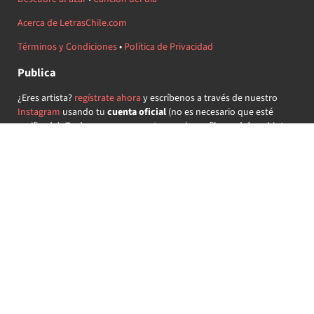
Acerca de LetrasChile.com
Términos y Condiciones
•
Política de Privacidad
Publica
¿Eres artista?
regístrate ahora
y escríbenos a través de nuestro
Instagram
usando tu
cuenta oficial
(no es necesario que esté
verificada) ¡Te daremos acceso a tu propio perfil y podrás subir tus
propias canciones!
¿Quieres colaborar?
regístrate ahora
y demuestra que llevas la
música chilena en el corazón ♥.
Encuéntranos
@letraschile en redes:
Las letras de las canciones se ofrecen con propósitos educativos o
recreativos y son propiedad de sus respectivos dueños.
LetrasChile.com se ofrece bajo licencia internacional
Creative
Commons Attribution-ShareAlike 4.0
(algunos derechos