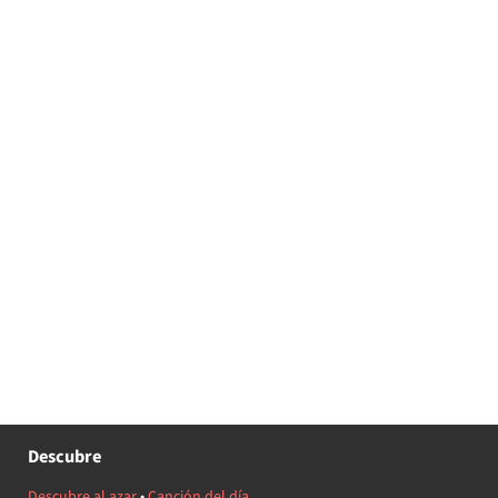
Descubre
Descubre al azar
•
Canción del día