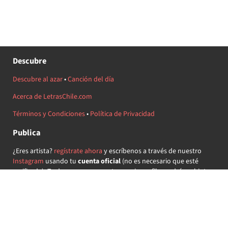
Descubre
Descubre al azar
•
Canción del día
Acerca de LetrasChile.com
Términos y Condiciones
•
Política de Privacidad
Publica
¿Eres artista?
regístrate ahora
y escríbenos a través de nuestro
Instagram
usando tu
cuenta oficial
(no es necesario que esté
verificada) ¡Te daremos acceso a tu propio perfil y podrás subir tus
propias canciones!
¿Quieres colaborar?
regístrate ahora
y demuestra que llevas la
música chilena en el corazón ♥.
Encuéntranos