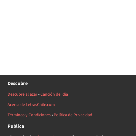
Descubre
Descubre al azar
•
Canción del día
Acerca de LetrasChile.com
Términos y Condiciones
•
Política de Privacidad
Publica