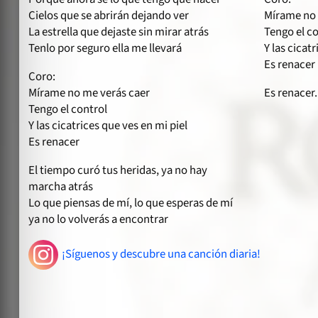
Cielos que se abrirán dejando ver
Mírame no 
La estrella que dejaste sin mirar atrás
Tengo el c
Tenlo por seguro ella me llevará
Y las cicat
Es renacer
Coro:
Mírame no me verás caer
Es renacer.
Tengo el control
Y las cicatrices que ves en mi piel
Es renacer
El tiempo curó tus heridas, ya no hay
marcha atrás
Lo que piensas de mí, lo que esperas de mí
ya no lo volverás a encontrar
¡Síguenos y descubre una canción diaria!