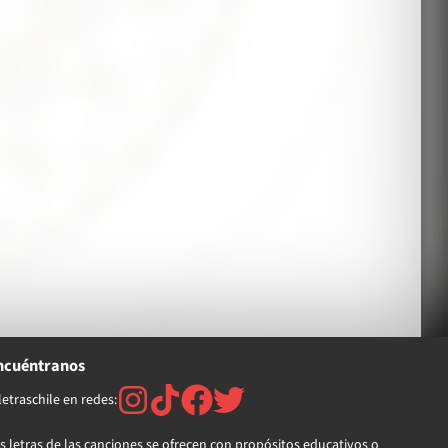
ncuéntranos
etraschile en redes:
s letras de las canciones se ofrecen con propósitos educativos o