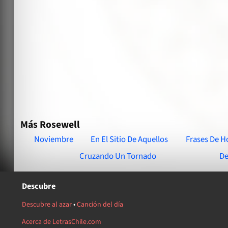
Más Rosewell
Noviembre
En El Sitio De Aquellos
Frases De H
Cruzando Un Tornado
De
Descubre
Descubre al azar
•
Canción del día
Acerca de LetrasChile.com