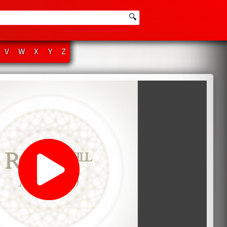
🔍
V
W
X
Y
Z