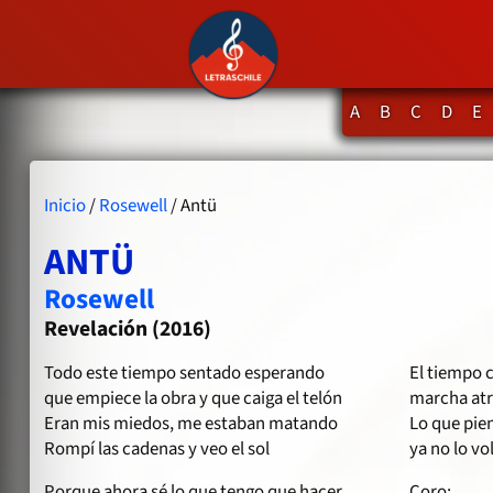
A
B
C
D
E
Inicio
/
Rosewell
/ Antü
ANTÜ
Rosewell
Revelación (2016)
Todo este tiempo sentado esperando
El tiempo c
que empiece la obra y que caiga el telón
marcha atr
Eran mis miedos, me estaban matando
Lo que pien
Rompí las cadenas y veo el sol
ya no lo vo
Porque ahora sé lo que tengo que hacer
Coro: