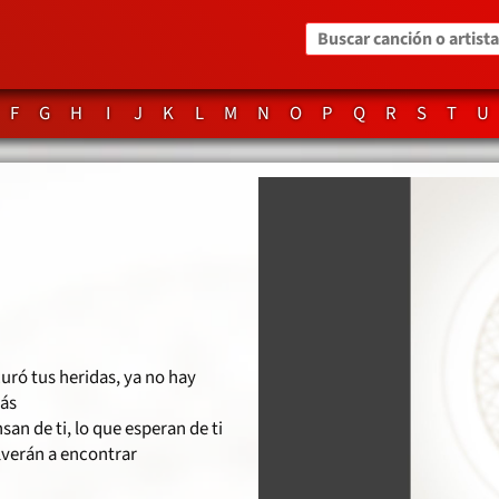
Buscar canción o artista
F
G
H
I
J
K
L
M
N
O
P
Q
R
S
T
U
uró tus heridas, ya no hay
ás
san de ti, lo que esperan de ti
lverán a encontrar