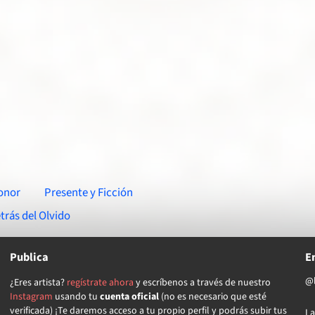
onor
Presente y Ficción
trás del Olvido
Publica
E
@l
¿Eres artista?
regístrate ahora
y escríbenos a través de nuestro
Instagram
usando tu
cuenta oficial
(no es necesario que esté
verificada) ¡Te daremos acceso a tu propio perfil y podrás subir tus
La