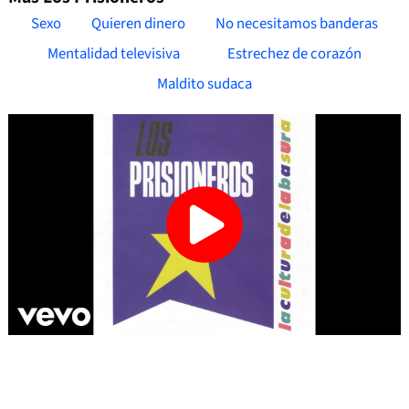
Sexo
Quieren dinero
No necesitamos banderas
Mentalidad televisiva
Estrechez de corazón
Maldito sudaca