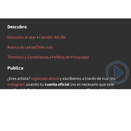
Descubre
Descubre al azar
•
Canción del día
Acerca de LetrasChile.com
Términos y Condiciones
•
Política de Privacidad
Publica
¿Eres artista?
regístrate ahora
y escríbenos a través de nuestro
Instagram
usando tu
cuenta oficial
(no es necesario que esté
verificada) ¡Te daremos acceso a tu propio perfil y podrás subir tus
propias canciones!
¿Quieres colaborar?
regístrate ahora
y demuestra que llevas la
música chilena en el corazón ♥.
Encuéntranos