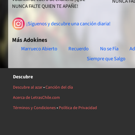
NUNCA FAL
NUNCA FALTE QUIEN TE APAÑE!
¡Síguenos y descubre una canción diaria!
Más Adokines
Marrueco Abierto
Recuerdo
No se Fía
Ad
Siempre que Salgo
Descubre
Descubre al azar
•
Canción del día
Acerca de LetrasChile.com
Términos y Condiciones
•
Política de Privacidad