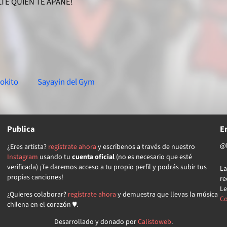
TE QUIEN TE APAÑE!
okito
Sayayin del Gym
Publica
E
@l
¿Eres artista?
regístrate ahora
y escríbenos a través de nuestro
Instagram
usando tu
cuenta oficial
(no es necesario que esté
verificada) ¡Te daremos acceso a tu propio perfil y podrás subir tus
La
propias canciones!
re
Le
¿Quieres colaborar?
regístrate ahora
y demuestra que llevas la música
Co
chilena en el corazón ♥.
Desarrollado y donado por
Calistoweb
.