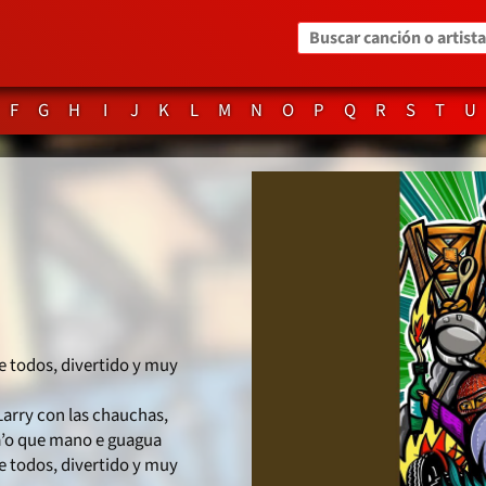
Buscar canción o artista
F
G
H
I
J
K
L
M
N
O
P
Q
R
S
T
U
e todos, divertido y muy
Larry con las chauchas,
’o que mano e guagua
e todos, divertido y muy