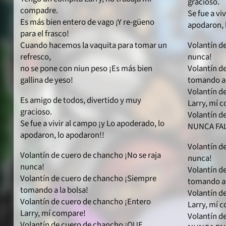
gracioso.
compadre.
Se fue a vi
Es más bien entero de vago ¡Y re-güeno
apodaron, 
para el frasco!
Cuando hacemos la vaquita para tomar un
Volantín d
refresco,
nunca!
no se pone con niun peso ¡Es más bien
Volantín d
gallina de yeso!
tomando a 
Volantín d
Es amigo de todos, divertido y muy
Larry, mí 
gracioso.
Volantín d
Se fue a vivir al campo ¡y Lo apoderado, lo
NUNCA FAL
apodaron, lo apodaron!!
Volantín d
Volantín de cuero de chancho ¡No se raja
nunca!
nunca!
Volantín d
Volantín de cuero de chancho ¡Siempre
tomando a 
tomando a la bolsa!
Volantín d
Volantín de cuero de chancho ¡Entero
Larry, mí 
Larry, mí compare!
Volantín d
Volantín de cuero de chancho ¡QUE