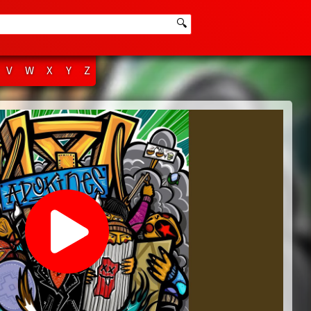
🔍
V
W
X
Y
Z