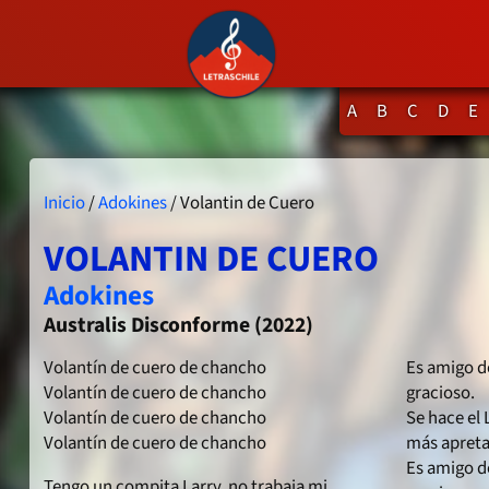
A
B
C
D
E
Inicio
/
Adokines
/ Volantin de Cuero
VOLANTIN DE CUERO
Adokines
Australis Disconforme (2022)
Volantín de cuero de chancho
Es amigo d
Volantín de cuero de chancho
gracioso.
Volantín de cuero de chancho
Se hace el 
Volantín de cuero de chancho
más apreta
Es amigo d
Tengo un compita Larry, no trabaja mi