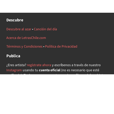
Descubre
Descubre al azar
•
Canción del día
Acerca de LetrasChile.com
Términos y Condiciones
•
Política de Privacidad
Publica
¿Eres artista?
regístrate ahora
y escríbenos a través de nuestro
Instagram
usando tu
cuenta oficial
(no es necesario que esté
verificada) ¡Te daremos acceso a tu propio perfil y podrás subir tus
propias canciones!
¿Quieres colaborar?
regístrate ahora
y demuestra que llevas la
música chilena en el corazón ♥.
Encuéntranos
@letraschile en redes: