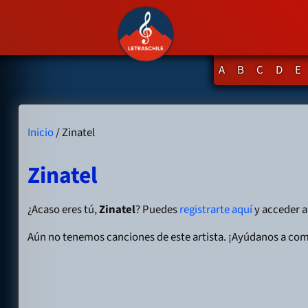
A
B
C
D
E
Inicio
/ Zinatel
Zinatel
¿Acaso eres tú,
Zinatel
? Puedes
registrarte aquí
y acceder a 
Aún no tenemos canciones de este artista. ¡Ayúdanos a com