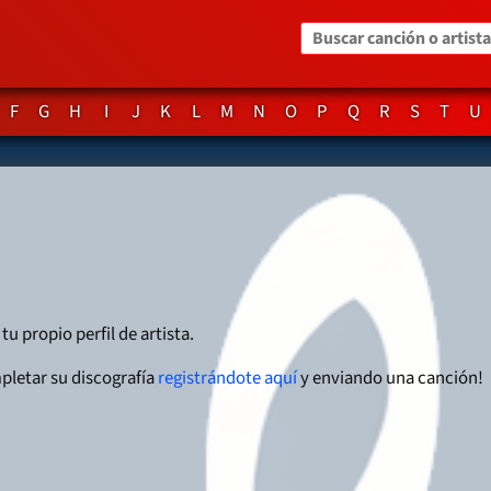
Buscar canción o artista
F
G
H
I
J
K
L
M
N
O
P
Q
R
S
T
U
tu propio perfil de artista.
pletar su discografía
registrándote aquí
y enviando una canción!