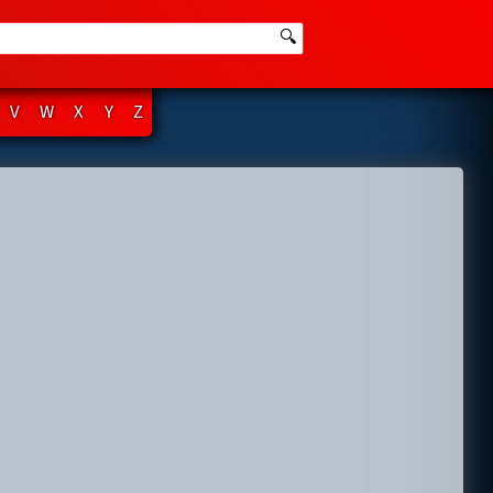
🔍
V
W
X
Y
Z