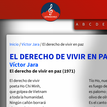
A
B
C
D
E
Inicio
/
Víctor Jara
/ El derecho de vivir en paz
EL DERECHO DE VIVIR EN P
Víctor Jara
El derecho de vivir en paz (1971)
El derecho de vivir
Tío Ho, nu
poeta Ho Chi Minh,
es fuego d
que golpea de Vietnam
es palomo
a toda la humanidad.
olivo de oli
Ningún cañón borrará
Es el canto