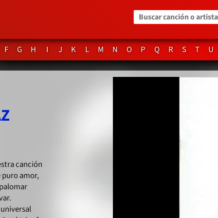
Buscar canción o artista
F
G
H
I
J
K
L
M
N
O
P
Q
R
S
T
U
AZ
estra canción
e puro amor,
 palomar
var.
 universal