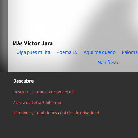
Más Víctor Jara
Oiga pues mijita
Poema 15
Aquí me quedo
Paloma
Manifiesto
Descubre
Descubre al azar
•
Canción del día
Acerca de LetrasChile.com
Términos y Condiciones
•
Política de Privacidad