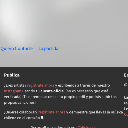
 Quiero Contarte
La partida
Publica
E
@l
¿Eres artista?
regístrate ahora
y escríbenos a través de nuestro
Instagram
usando tu
cuenta oficial
(no es necesario que esté
verificada) ¡Te daremos acceso a tu propio perfil y podrás subir tus
La
propias canciones!
re
Le
¿Quieres colaborar?
regístrate ahora
y demuestra que llevas la música
Co
chilena en el corazón ♥.
Desarrollado y donado por
Calistoweb
.