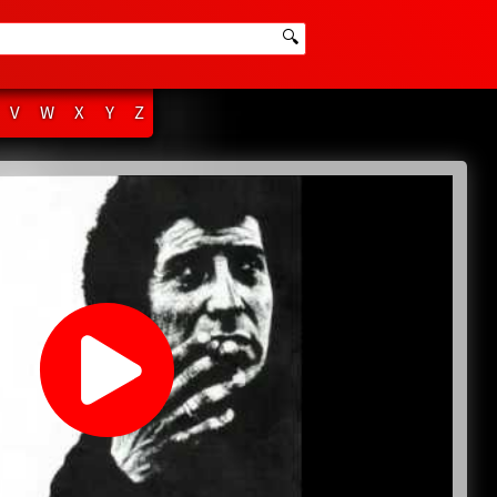
🔍
V
W
X
Y
Z