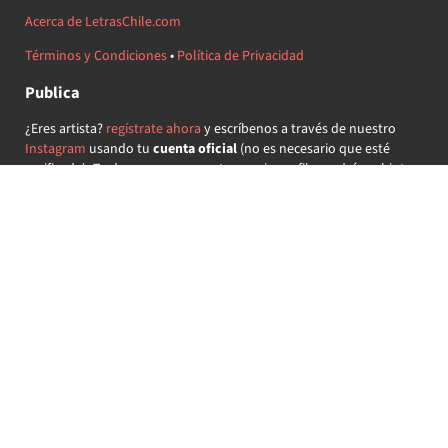
Acerca de LetrasChile.com
Términos y Condiciones
•
Política de Privacidad
Publica
¿Eres artista?
regístrate ahora
y escríbenos a través de nuestro
Instagram
usando tu
cuenta oficial
(no es necesario que esté
verificada) ¡Te daremos acceso a tu propio perfil y podrás subir tus
propias canciones!
¿Quieres colaborar?
regístrate ahora
y demuestra que llevas la
música chilena en el corazón ♥.
Encuéntranos
@letraschile en redes:
Las letras de las canciones se ofrecen con propósitos educativos o
recreativos y son propiedad de sus respectivos dueños.
LetrasChile.com se ofrece bajo licencia internacional
Creative
Commons Attribution-ShareAlike 4.0
(algunos derechos
reservados).