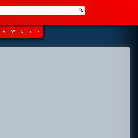
🔍
V
W
X
Y
Z