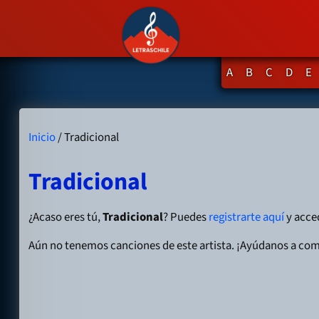
A
B
C
D
E
Inicio
/ Tradicional
Tradicional
¿Acaso eres tú,
Tradicional
? Puedes
registrarte aquí
y acced
Aún no tenemos canciones de este artista. ¡Ayúdanos a com