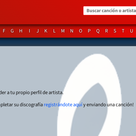
Buscar canción o artista
F
G
H
I
J
K
L
M
N
O
P
Q
R
S
T
U
er a tu propio perfil de artista.
pletar su discografía
registrándote aquí
y enviando una canción!