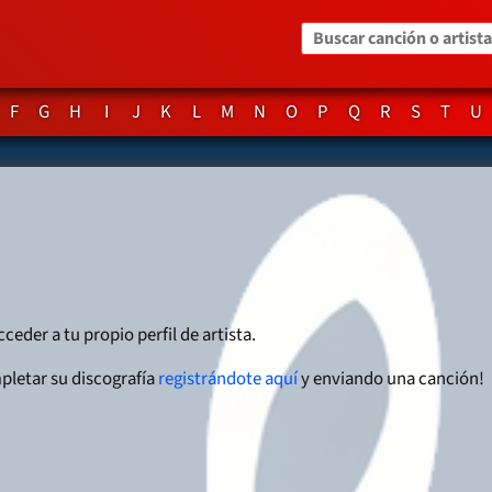
Buscar canción o artista
F
G
H
I
J
K
L
M
N
O
P
Q
R
S
T
U
cceder a tu propio perfil de artista.
pletar su discografía
registrándote aquí
y enviando una canción!