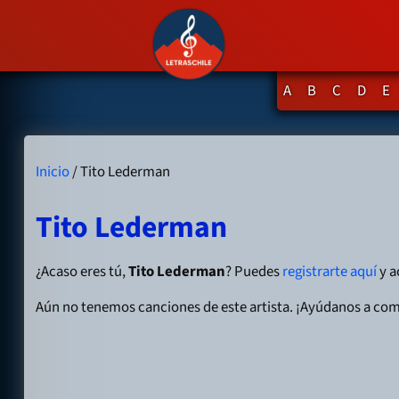
A
B
C
D
E
Inicio
/ Tito Lederman
Tito Lederman
¿Acaso eres tú,
Tito Lederman
? Puedes
registrarte aquí
y a
Aún no tenemos canciones de este artista. ¡Ayúdanos a com