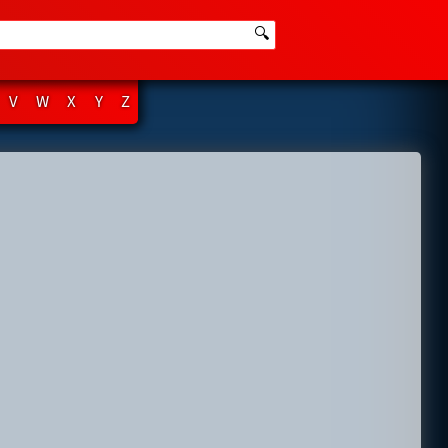
🔍
V
W
X
Y
Z