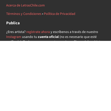
Acerca de LetrasChile.com
Términos y Condiciones
•
Política de Privacidad
Publica
¿Eres artista?
regístrate ahora
y escríbenos a través de nuestro
Instagram
usando tu
cuenta oficial
(no es necesario que esté
verificada) ¡Te daremos acceso a tu propio perfil y podrás subir tus
propias canciones!
¿Quieres colaborar?
regístrate ahora
y demuestra que llevas la
música chilena en el corazón ♥.
Encuéntranos
@letraschile en redes:
Las letras de las canciones se ofrecen con propósitos educativos o
recreativos y son propiedad de sus respectivos dueños.
LetrasChile.com se ofrece bajo licencia internacional
Creative
Commons Attribution-ShareAlike 4.0
(algunos derechos
reservados).