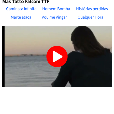
Más Tatto Falconi TTF
Caminata Infinita
Homem Bomba
Histórias perdidas
Marte ataca
Vou me Vingar
Qualquer Hora