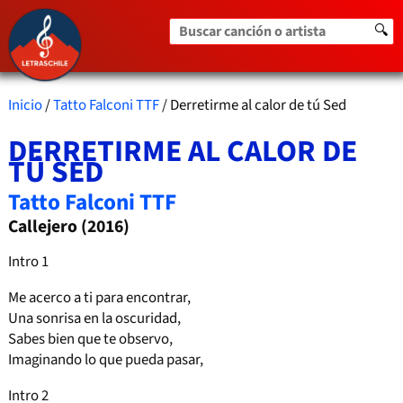
Buscar canción o artista
🔍
Inicio
/
Tatto Falconi TTF
/ Derretirme al calor de tú Sed
DERRETIRME AL CALOR DE
TÚ SED
Tatto Falconi TTF
Callejero (2016)
Intro 1
Me acerco a ti para encontrar,
Una sonrisa en la oscuridad,
Sabes bien que te observo,
Imaginando lo que pueda pasar,
Intro 2