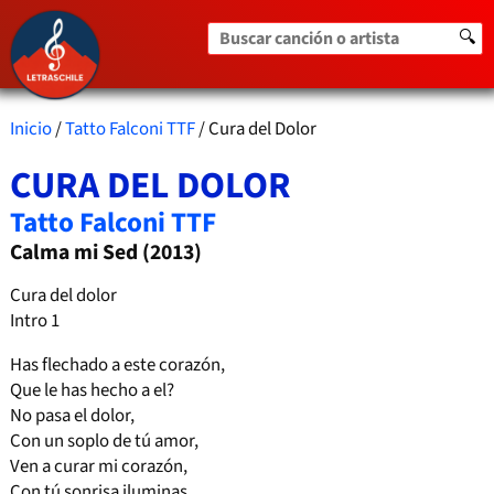
Buscar canción o artista
🔍
Inicio
/
Tatto Falconi TTF
/ Cura del Dolor
CURA DEL DOLOR
Tatto Falconi TTF
Calma mi Sed (2013)
Cura del dolor
Intro 1
Has flechado a este corazón,
Que le has hecho a el?
No pasa el dolor,
Con un soplo de tú amor,
Ven a curar mi corazón,
Con tú sonrisa iluminas,