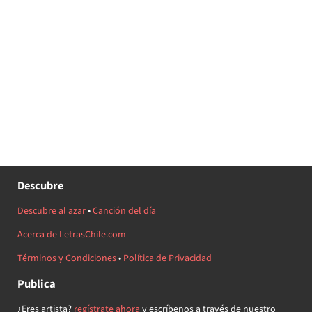
Descubre
Descubre al azar
•
Canción del día
Acerca de LetrasChile.com
Términos y Condiciones
•
Política de Privacidad
Publica
¿Eres artista?
regístrate ahora
y escríbenos a través de nuestro