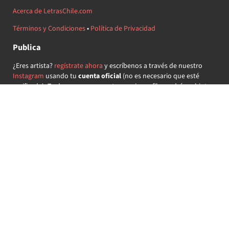
Acerca de LetrasChile.com
Términos y Condiciones
•
Política de Privacidad
Publica
¿Eres artista?
regístrate ahora
y escríbenos a través de nuestro
Instagram
usando tu
cuenta oficial
(no es necesario que esté
verificada) ¡Te daremos acceso a tu propio perfil y podrás subir tus
propias canciones!
¿Quieres colaborar?
regístrate ahora
y demuestra que llevas la
música chilena en el corazón ♥.
Encuéntranos
@letraschile en redes:
Las letras de las canciones se ofrecen con propósitos educativos o
recreativos y son propiedad de sus respectivos dueños.
LetrasChile.com se ofrece bajo licencia internacional
Creative
Commons Attribution-ShareAlike 4.0
(algunos derechos
reservados).