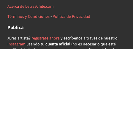
Acerca de LetrasChile.com
Términos y Condiciones
•
Política de Privacidad
Publica
¿Eres artista?
regístrate ahora
y escríbenos a través de nuestro
Instagram
usando tu
cuenta oficial
(no es necesario que esté
verificada) ¡Te daremos acceso a tu propio perfil y podrás subir tus
propias canciones!
¿Quieres colaborar?
regístrate ahora
y demuestra que llevas la
música chilena en el corazón ♥.
Encuéntranos
@letraschile en redes:
Las letras de las canciones se ofrecen con propósitos educativos o
recreativos y son propiedad de sus respectivos dueños.
LetrasChile.com se ofrece bajo licencia internacional
Creative
Commons Attribution-ShareAlike 4.0
(algunos derechos
reservados).