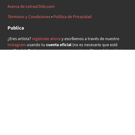
Acerca de LetrasChile.com
Términos y Condiciones
•
Política de Privacidad
Publica
¿Eres artista?
regístrate ahora
y escríbenos a través de nuestro
Instagram
usando tu
cuenta oficial
(no es necesario que esté
verificada) ¡Te daremos acceso a tu propio perfil y podrás subir tus
propias canciones!
¿Quieres colaborar?
regístrate ahora
y demuestra que llevas la
música chilena en el corazón ♥.
Encuéntranos
@letraschile en redes:
Las letras de las canciones se ofrecen con propósitos educativos o
recreativos y son propiedad de sus respectivos dueños.
LetrasChile.com se ofrece bajo licencia internacional
Creative
Commons Attribution-ShareAlike 4.0
(algunos derechos
reservados).