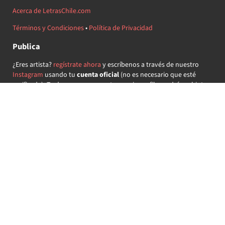
Acerca de LetrasChile.com
Términos y Condiciones
•
Política de Privacidad
Publica
¿Eres artista?
regístrate ahora
y escríbenos a través de nuestro
Instagram
usando tu
cuenta oficial
(no es necesario que esté
verificada) ¡Te daremos acceso a tu propio perfil y podrás subir tus
propias canciones!
¿Quieres colaborar?
regístrate ahora
y demuestra que llevas la
música chilena en el corazón ♥.
Encuéntranos
@letraschile en redes:
Las letras de las canciones se ofrecen con propósitos educativos o
recreativos y son propiedad de sus respectivos dueños.
LetrasChile.com se ofrece bajo licencia internacional
Creative
Commons Attribution-ShareAlike 4.0
(algunos derechos
reservados).