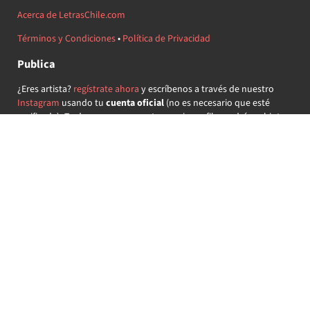
Acerca de LetrasChile.com
Términos y Condiciones
•
Política de Privacidad
Publica
¿Eres artista?
regístrate ahora
y escríbenos a través de nuestro
Instagram
usando tu
cuenta oficial
(no es necesario que esté
verificada) ¡Te daremos acceso a tu propio perfil y podrás subir tus
propias canciones!
¿Quieres colaborar?
regístrate ahora
y demuestra que llevas la
música chilena en el corazón ♥.
Encuéntranos
@letraschile en redes:
Las letras de las canciones se ofrecen con propósitos educativos o
recreativos y son propiedad de sus respectivos dueños.
LetrasChile.com se ofrece bajo licencia internacional
Creative
Commons Attribution-ShareAlike 4.0
(algunos derechos
reservados).