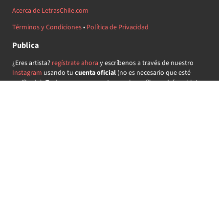
Acerca de LetrasChile.com
Términos y Condiciones
•
Política de Privacidad
Publica
¿Eres artista?
regístrate ahora
y escríbenos a través de nuestro
Instagram
usando tu
cuenta oficial
(no es necesario que esté
verificada) ¡Te daremos acceso a tu propio perfil y podrás subir tus
propias canciones!
¿Quieres colaborar?
regístrate ahora
y demuestra que llevas la
música chilena en el corazón ♥.
Encuéntranos
@letraschile en redes:
Las letras de las canciones se ofrecen con propósitos educativos o
recreativos y son propiedad de sus respectivos dueños.
LetrasChile.com se ofrece bajo licencia internacional
Creative
Commons Attribution-ShareAlike 4.0
(algunos derechos
reservados).