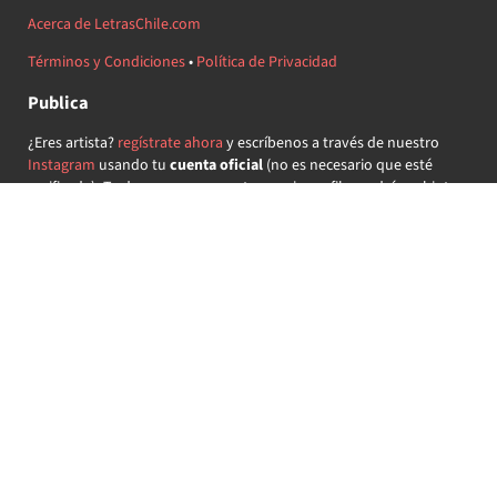
Acerca de LetrasChile.com
Términos y Condiciones
•
Política de Privacidad
Publica
¿Eres artista?
regístrate ahora
y escríbenos a través de nuestro
Instagram
usando tu
cuenta oficial
(no es necesario que esté
verificada) ¡Te daremos acceso a tu propio perfil y podrás subir tus
propias canciones!
¿Quieres colaborar?
regístrate ahora
y demuestra que llevas la
música chilena en el corazón ♥.
Encuéntranos
@letraschile en redes:
Las letras de las canciones se ofrecen con propósitos educativos o
recreativos y son propiedad de sus respectivos dueños.
LetrasChile.com se ofrece bajo licencia internacional
Creative
Commons Attribution-ShareAlike 4.0
(algunos derechos
reservados).