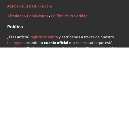
Acerca de LetrasChile.com
Términos y Condiciones
•
Política de Privacidad
Publica
¿Eres artista?
regístrate ahora
y escríbenos a través de nuestro
Instagram
usando tu
cuenta oficial
(no es necesario que esté
verificada) ¡Te daremos acceso a tu propio perfil y podrás subir tus
propias canciones!
¿Quieres colaborar?
regístrate ahora
y demuestra que llevas la
música chilena en el corazón ♥.
Encuéntranos
@letraschile en redes:
Las letras de las canciones se ofrecen con propósitos educativos o
recreativos y son propiedad de sus respectivos dueños.
LetrasChile.com se ofrece bajo licencia internacional
Creative
Commons Attribution-ShareAlike 4.0
(algunos derechos
reservados).