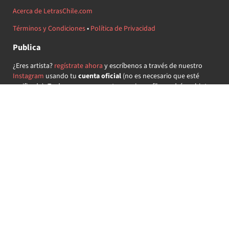
Acerca de LetrasChile.com
Términos y Condiciones
•
Política de Privacidad
Publica
¿Eres artista?
regístrate ahora
y escríbenos a través de nuestro
Instagram
usando tu
cuenta oficial
(no es necesario que esté
verificada) ¡Te daremos acceso a tu propio perfil y podrás subir tus
propias canciones!
¿Quieres colaborar?
regístrate ahora
y demuestra que llevas la
música chilena en el corazón ♥.
Encuéntranos
@letraschile en redes:
Las letras de las canciones se ofrecen con propósitos educativos o
recreativos y son propiedad de sus respectivos dueños.
LetrasChile.com se ofrece bajo licencia internacional
Creative
Commons Attribution-ShareAlike 4.0
(algunos derechos
reservados).