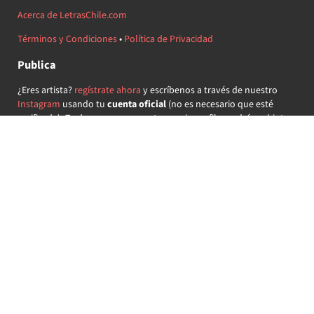
Acerca de LetrasChile.com
Términos y Condiciones
•
Política de Privacidad
Publica
¿Eres artista?
regístrate ahora
y escríbenos a través de nuestro
Instagram
usando tu
cuenta oficial
(no es necesario que esté
verificada) ¡Te daremos acceso a tu propio perfil y podrás subir tus
propias canciones!
¿Quieres colaborar?
regístrate ahora
y demuestra que llevas la
música chilena en el corazón ♥.
Encuéntranos
@letraschile en redes:
Las letras de las canciones se ofrecen con propósitos educativos o
recreativos y son propiedad de sus respectivos dueños.
LetrasChile.com se ofrece bajo licencia internacional
Creative
Commons Attribution-ShareAlike 4.0
(algunos derechos
reservados).