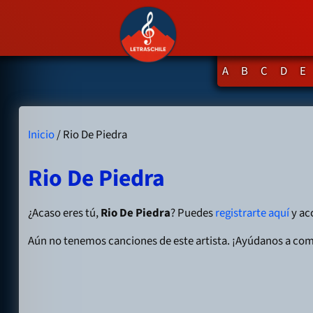
A
B
C
D
E
Inicio
/ Rio De Piedra
Rio De Piedra
¿Acaso eres tú,
Rio De Piedra
? Puedes
registrarte aquí
y acc
Aún no tenemos canciones de este artista. ¡Ayúdanos a com