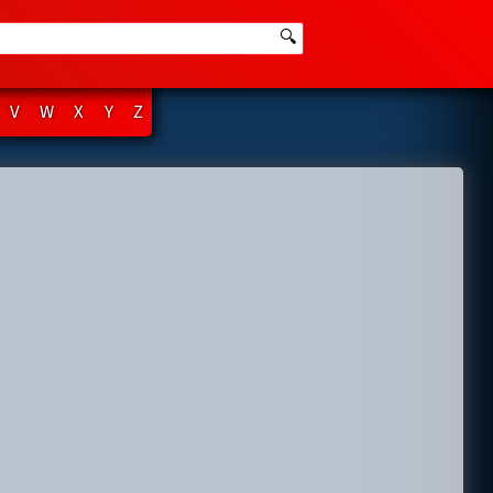
🔍
V
W
X
Y
Z