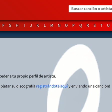
Buscar canción o artista
F
G
H
I
J
K
L
M
N
O
P
Q
R
S
T
U
eder a tu propio perfil de artista.
pletar su discografía
registrándote aquí
y enviando una canción!