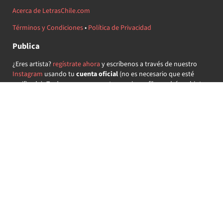
Acerca de LetrasChile.com
Términos y Condiciones
•
Política de Privacidad
Publica
¿Eres artista?
regístrate ahora
y escríbenos a través de nuestro
Instagram
usando tu
cuenta oficial
(no es necesario que esté
verificada) ¡Te daremos acceso a tu propio perfil y podrás subir tus
propias canciones!
¿Quieres colaborar?
regístrate ahora
y demuestra que llevas la
música chilena en el corazón ♥.
Encuéntranos
@letraschile en redes:
Las letras de las canciones se ofrecen con propósitos educativos o
recreativos y son propiedad de sus respectivos dueños.
LetrasChile.com se ofrece bajo licencia internacional
Creative
Commons Attribution-ShareAlike 4.0
(algunos derechos
reservados).