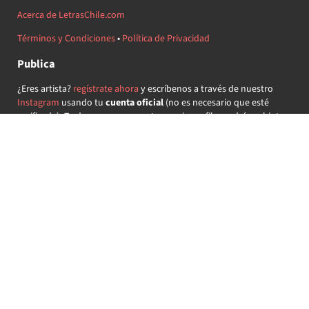
Acerca de LetrasChile.com
Términos y Condiciones
•
Política de Privacidad
Publica
¿Eres artista?
regístrate ahora
y escríbenos a través de nuestro
Instagram
usando tu
cuenta oficial
(no es necesario que esté
verificada) ¡Te daremos acceso a tu propio perfil y podrás subir tus
propias canciones!
¿Quieres colaborar?
regístrate ahora
y demuestra que llevas la
música chilena en el corazón ♥.
Encuéntranos
@letraschile en redes:
Las letras de las canciones se ofrecen con propósitos educativos o
recreativos y son propiedad de sus respectivos dueños.
LetrasChile.com se ofrece bajo licencia internacional
Creative
Commons Attribution-ShareAlike 4.0
(algunos derechos
reservados).