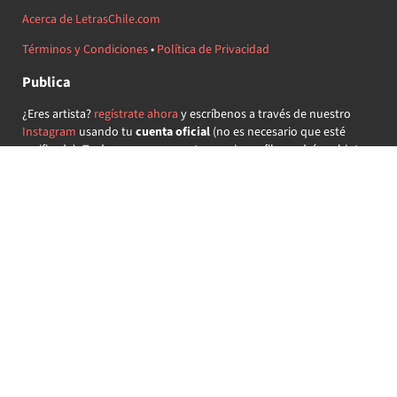
Acerca de LetrasChile.com
Términos y Condiciones
•
Política de Privacidad
Publica
¿Eres artista?
regístrate ahora
y escríbenos a través de nuestro
Instagram
usando tu
cuenta oficial
(no es necesario que esté
verificada) ¡Te daremos acceso a tu propio perfil y podrás subir tus
propias canciones!
¿Quieres colaborar?
regístrate ahora
y demuestra que llevas la
música chilena en el corazón ♥.
Encuéntranos
@letraschile en redes:
Las letras de las canciones se ofrecen con propósitos educativos o
recreativos y son propiedad de sus respectivos dueños.
LetrasChile.com se ofrece bajo licencia internacional
Creative
Commons Attribution-ShareAlike 4.0
(algunos derechos
reservados).