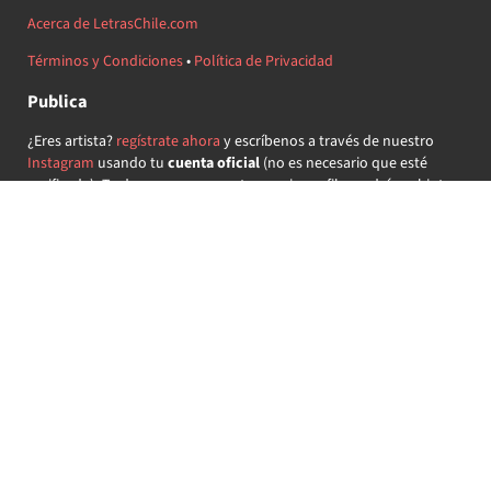
Acerca de LetrasChile.com
Términos y Condiciones
•
Política de Privacidad
Publica
¿Eres artista?
regístrate ahora
y escríbenos a través de nuestro
Instagram
usando tu
cuenta oficial
(no es necesario que esté
verificada) ¡Te daremos acceso a tu propio perfil y podrás subir tus
propias canciones!
¿Quieres colaborar?
regístrate ahora
y demuestra que llevas la
música chilena en el corazón ♥.
Encuéntranos
@letraschile en redes:
Las letras de las canciones se ofrecen con propósitos educativos o
recreativos y son propiedad de sus respectivos dueños.
LetrasChile.com se ofrece bajo licencia internacional
Creative
Commons Attribution-ShareAlike 4.0
(algunos derechos
reservados).