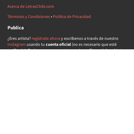
Acerca de LetrasChile.com
Términos y Condiciones
•
Política de Privacidad
Publica
¿Eres artista?
regístrate ahora
y escríbenos a través de nuestro
Instagram
usando tu
cuenta oficial
(no es necesario que esté
verificada) ¡Te daremos acceso a tu propio perfil y podrás subir tus
propias canciones!
¿Quieres colaborar?
regístrate ahora
y demuestra que llevas la
música chilena en el corazón ♥.
Encuéntranos
@letraschile en redes:
Las letras de las canciones se ofrecen con propósitos educativos o
recreativos y son propiedad de sus respectivos dueños.
LetrasChile.com se ofrece bajo licencia internacional
Creative
Commons Attribution-ShareAlike 4.0
(algunos derechos
reservados).