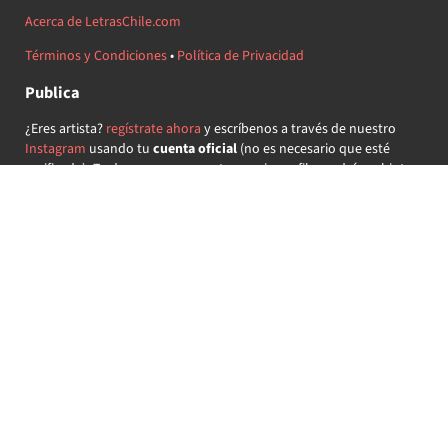
Acerca de LetrasChile.com
Términos y Condiciones
•
Política de Privacidad
Publica
¿Eres artista?
regístrate ahora
y escríbenos a través de nuestro
Instagram
usando tu
cuenta oficial
(no es necesario que esté
verificada) ¡Te daremos acceso a tu propio perfil y podrás subir tus
propias canciones!
¿Quieres colaborar?
regístrate ahora
y demuestra que llevas la
música chilena en el corazón ♥.
Encuéntranos
@letraschile en redes:
Las letras de las canciones se ofrecen con propósitos educativos o
recreativos y son propiedad de sus respectivos dueños.
LetrasChile.com se ofrece bajo licencia internacional
Creative
Commons Attribution-ShareAlike 4.0
(algunos derechos
reservados).