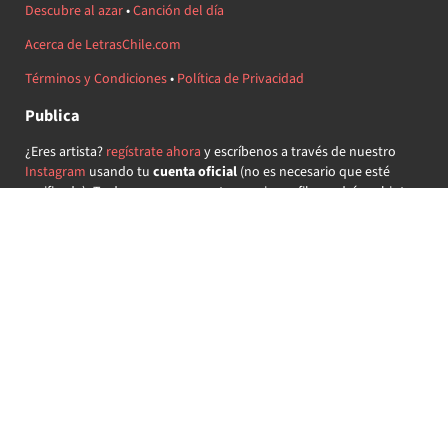
Descubre al azar
•
Canción del día
Acerca de LetrasChile.com
Términos y Condiciones
•
Política de Privacidad
Publica
¿Eres artista?
regístrate ahora
y escríbenos a través de nuestro
Instagram
usando tu
cuenta oficial
(no es necesario que esté
verificada) ¡Te daremos acceso a tu propio perfil y podrás subir tus
propias canciones!
¿Quieres colaborar?
regístrate ahora
y demuestra que llevas la
música chilena en el corazón ♥.
Encuéntranos
@letraschile en redes:
Las letras de las canciones se ofrecen con propósitos educativos o
recreativos y son propiedad de sus respectivos dueños.
LetrasChile.com se ofrece bajo licencia internacional
Creative
Commons Attribution-ShareAlike 4.0
(algunos derechos