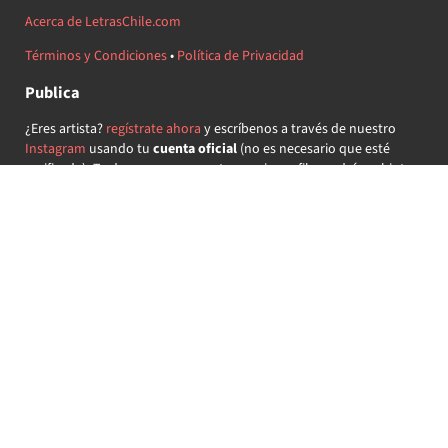
Acerca de LetrasChile.com
Términos y Condiciones
•
Política de Privacidad
Publica
¿Eres artista?
regístrate ahora
y escríbenos a través de nuestro
Instagram
usando tu
cuenta oficial
(no es necesario que esté
verificada) ¡Te daremos acceso a tu propio perfil y podrás subir tus
propias canciones!
¿Quieres colaborar?
regístrate ahora
y demuestra que llevas la
música chilena en el corazón ♥.
Encuéntranos
@letraschile en redes:
Las letras de las canciones se ofrecen con propósitos educativos o
recreativos y son propiedad de sus respectivos dueños.
LetrasChile.com se ofrece bajo licencia internacional
Creative
Commons Attribution-ShareAlike 4.0
(algunos derechos
reservados).