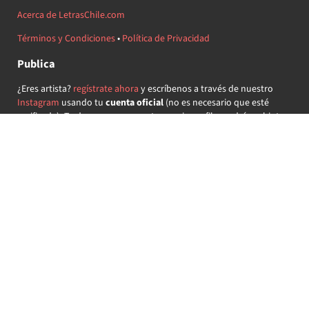
Acerca de LetrasChile.com
Términos y Condiciones
•
Política de Privacidad
Publica
¿Eres artista?
regístrate ahora
y escríbenos a través de nuestro
Instagram
usando tu
cuenta oficial
(no es necesario que esté
verificada) ¡Te daremos acceso a tu propio perfil y podrás subir tus
propias canciones!
¿Quieres colaborar?
regístrate ahora
y demuestra que llevas la
música chilena en el corazón ♥.
Encuéntranos
@letraschile en redes:
Las letras de las canciones se ofrecen con propósitos educativos o
recreativos y son propiedad de sus respectivos dueños.
LetrasChile.com se ofrece bajo licencia internacional
Creative
Commons Attribution-ShareAlike 4.0
(algunos derechos
reservados).