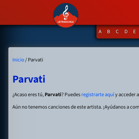
A
B
C
D
E
Inicio
/ Parvati
Parvati
¿Acaso eres tú,
Parvati
? Puedes
registrarte aquí
y acceder a 
Aún no tenemos canciones de este artista. ¡Ayúdanos a com