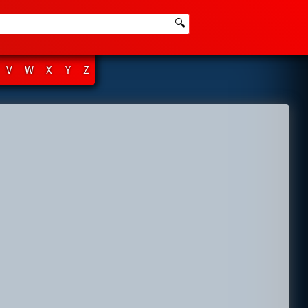
🔍
V
W
X
Y
Z