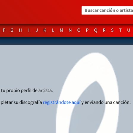
Buscar canción o artista
F
G
H
I
J
K
L
M
N
O
P
Q
R
S
T
U
tu propio perfil de artista.
pletar su discografía
registrándote aquí
y enviando una canción!