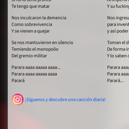
Te tengo que matar
Y su fuckin
Nos inculcaron la demencia
Nos ingres
Como sobrevivencia
para invent
Y se vienen a quejar
y así poder
Se nos mantuvieron en silencio
Toman el d
Temiendo el monopolio
De forma i
Del gremio militar
Y lo saben
Parara aaaa aaaaa aaaa...
Parara aaaa
Parara aaaa aaaaa aaaa
Parara aaa
Parará
Parará...
¡Síguenos y descubre una canción diaria!