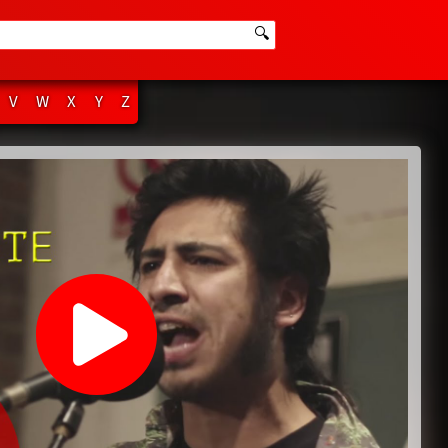
🔍
V
W
X
Y
Z