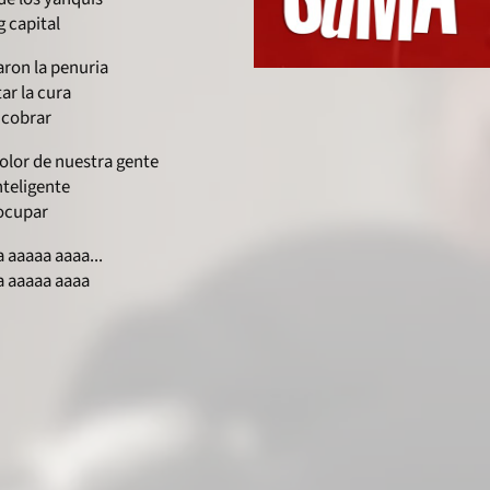
g capital
aron la penuria
ar la cura
 cobrar
olor de nuestra gente
nteligente
 ocupar
 aaaaa aaaa...
a aaaaa aaaa