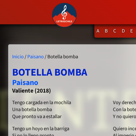
A
B
C
D
E
Inicio
/
Paisano
/ Botella bomba
BOTELLA BOMBA
Paisano
Valiente (2018)
Tengo cargada en la mochila
Voy derechi
Una botella bomba
Con la bot
Que pronto va a estallar
Y no quier
Tengo un hoyo en la barriga
Quiero ince
Si no lo lleno pronto
Al imperio 