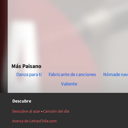
Más Paisano
Danza para ti
Fabricante de canciones
Nómade nav
Valiente
Descubre
Descubre al azar
•
Canción del día
Acerca de LetrasChile.com