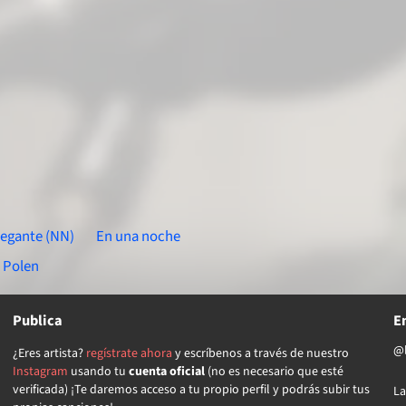
egante (NN)
En una noche
Polen
Publica
E
@l
¿Eres artista?
regístrate ahora
y escríbenos a través de nuestro
Instagram
usando tu
cuenta oficial
(no es necesario que esté
verificada) ¡Te daremos acceso a tu propio perfil y podrás subir tus
La