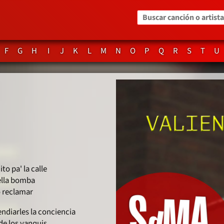
Buscar canción o artista
F
G
H
I
J
K
L
M
N
O
P
Q
R
S
T
U
to pa' la calle
ella bomba
o reclamar
ndiarles la conciencia
de los yanquis