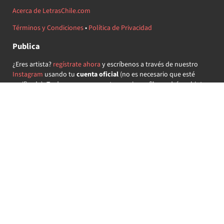
Acerca de LetrasChile.com
Términos y Condiciones
•
Política de Privacidad
Publica
¿Eres artista?
regístrate ahora
y escríbenos a través de nuestro
Instagram
usando tu
cuenta oficial
(no es necesario que esté
verificada) ¡Te daremos acceso a tu propio perfil y podrás subir tus
propias canciones!
¿Quieres colaborar?
regístrate ahora
y demuestra que llevas la
música chilena en el corazón ♥.
Encuéntranos
@letraschile en redes:
Las letras de las canciones se ofrecen con propósitos educativos o
recreativos y son propiedad de sus respectivos dueños.
LetrasChile.com se ofrece bajo licencia internacional
Creative
Commons Attribution-ShareAlike 4.0
(algunos derechos
reservados).