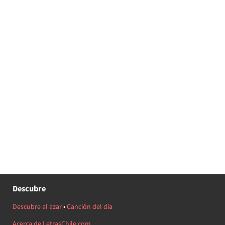
Descubre
Descubre al azar
•
Canción del día
Acerca de LetrasChile.com