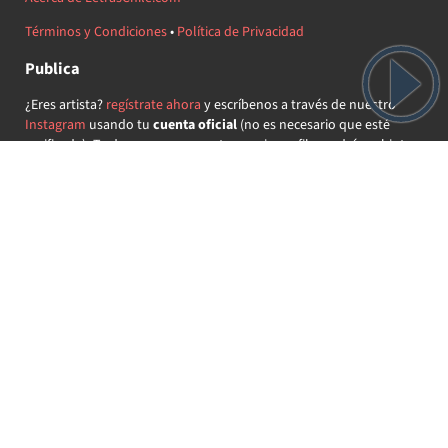
Términos y Condiciones
•
Política de Privacidad
Publica
¿Eres artista?
regístrate ahora
y escríbenos a través de nuestro
Instagram
usando tu
cuenta oficial
(no es necesario que esté
verificada) ¡Te daremos acceso a tu propio perfil y podrás subir tus
propias canciones!
¿Quieres colaborar?
regístrate ahora
y demuestra que llevas la
música chilena en el corazón ♥.
Encuéntranos
@letraschile en redes:
Las letras de las canciones se ofrecen con propósitos educativos o
recreativos y son propiedad de sus respectivos dueños.
LetrasChile.com se ofrece bajo licencia internacional
Creative
Commons Attribution-ShareAlike 4.0
(algunos derechos
reservados).