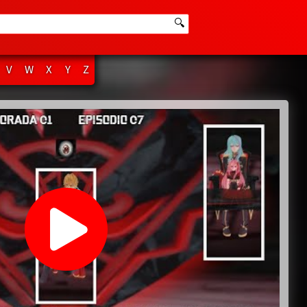
🔍
V
W
X
Y
Z