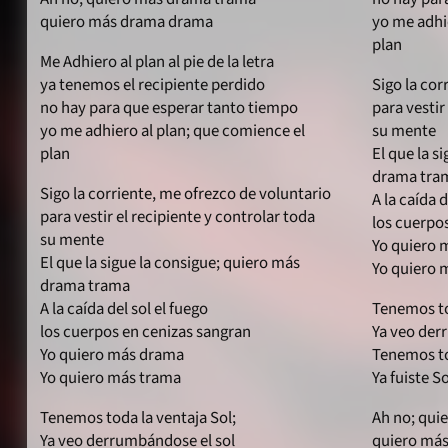
quiero más drama drama
yo me adhi
plan
Me Adhiero al plan al pie de la letra
ya tenemos el recipiente perdido
Sigo la cor
no hay para que esperar tanto tiempo
para vestir
yo me adhiero al plan; que comience el
su mente
plan
El que la s
drama tra
Sigo la corriente, me ofrezco de voluntario
A la caída d
para vestir el recipiente y controlar toda
los cuerpo
su mente
Yo quiero 
El que la sigue la consigue; quiero más
Yo quiero 
drama trama
A la caída del sol el fuego
Tenemos to
los cuerpos en cenizas sangran
Ya veo der
Yo quiero más drama
Tenemos to
Yo quiero más trama
Ya fuiste S
Tenemos toda la ventaja Sol;
Ah no; qui
Ya veo derrumbándose el sol
quiero má