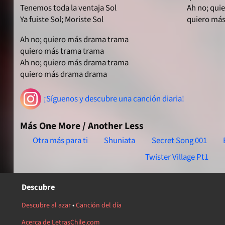
Tenemos toda la ventaja Sol
Ah no; qui
Ya fuiste Sol; Moriste Sol
quiero má
Ah no; quiero más drama trama
quiero más trama trama
Ah no; quiero más drama trama
quiero más drama drama
¡Síguenos y descubre una canción diaria!
Más One More / Another Less
Otra más para ti
Shuniata
Secret Song 001
Twister Village Pt1
Descubre
Descubre al azar
•
Canción del día
Acerca de LetrasChile.com