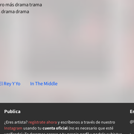
ero más drama trama
s drama drama
El Rey Y Yo
In The Middle
Publica
E
@l
¿Eres artista?
regístrate ahora
y escríbenos a través de nuestro
Instagram
usando tu
cuenta oficial
(no es necesario que esté