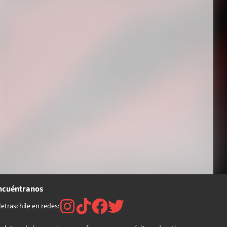
ncuéntranos
etraschile en redes: