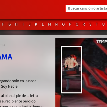
Buscar canción o artista
F
G
H
I
J
K
L
M
N
O
P
Q
R
S
T
U
ama
AMA
vagando solo en la nada
; Soy Nadie
al plan al pie de la letra
 el recipiente perdido
a que esperar tanto tiempo