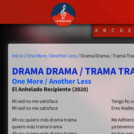
A
B
C
D
E
Inicio
/
One More / Another Less
/ Drama Drama / Trama Tr
DRAMA DRAMA / TRAMA TR
One More / Another Less
El Anhelado Recipiente (2020)
Mi sed no me satisface
Tengo fe; 
Mi sed no me satisface
Eres Nadie
Ah no; quiero más drama trama
Me Adhiero 
quiero más trama trama
ya tenemos
Ah no; quiero más drama trama
no hay par