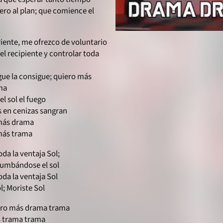
ero al plan; que comience el
riente, me ofrezco de voluntario
 el recipiente y controlar toda
igue la consigue; quiero más
ma
el sol el fuego
s en cenizas sangran
más drama
más trama
da la ventaja Sol;
rumbándose el sol
da la ventaja Sol
ol; Moriste Sol
ero más drama trama
s trama trama