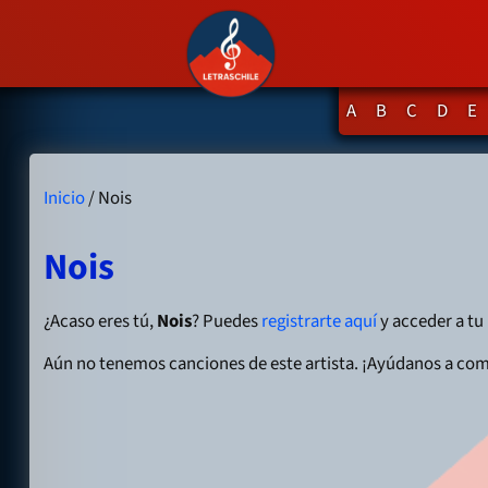
A
B
C
D
E
Inicio
/ Nois
Nois
¿Acaso eres tú,
Nois
? Puedes
registrarte aquí
y acceder a tu 
Aún no tenemos canciones de este artista. ¡Ayúdanos a com