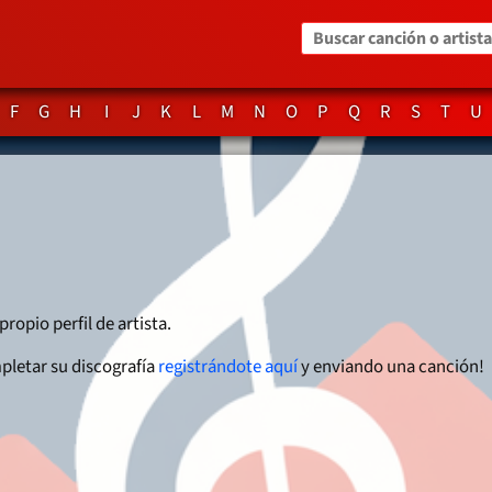
Buscar canción o artista
F
G
H
I
J
K
L
M
N
O
P
Q
R
S
T
U
propio perfil de artista.
pletar su discografía
registrándote aquí
y enviando una canción!