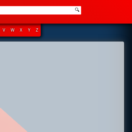
🔍
V
W
X
Y
Z