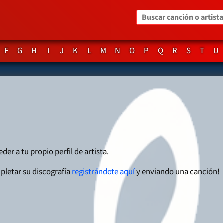
Buscar canción o artista
F
G
H
I
J
K
L
M
N
O
P
Q
R
S
T
U
der a tu propio perfil de artista.
pletar su discografía
registrándote aquí
y enviando una canción!