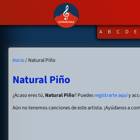
A
B
C
D
E
Inicio
/ Natural Piño
Natural Piño
¿Acaso eres tú,
Natural Piño
? Puedes
registrarte aquí
y acce
Aún no tenemos canciones de este artista. ¡Ayúdanos a com