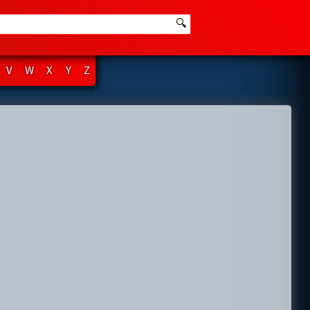
🔍
V
W
X
Y
Z