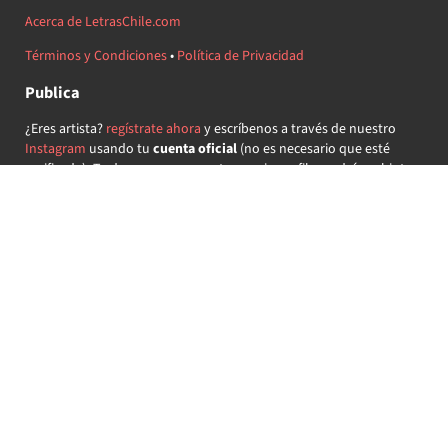
Acerca de LetrasChile.com
Términos y Condiciones
•
Política de Privacidad
Publica
¿Eres artista?
regístrate ahora
y escríbenos a través de nuestro
Instagram
usando tu
cuenta oficial
(no es necesario que esté
verificada) ¡Te daremos acceso a tu propio perfil y podrás subir tus
propias canciones!
¿Quieres colaborar?
regístrate ahora
y demuestra que llevas la
música chilena en el corazón ♥.
Encuéntranos
@letraschile en redes:
Las letras de las canciones se ofrecen con propósitos educativos o
recreativos y son propiedad de sus respectivos dueños.
LetrasChile.com se ofrece bajo licencia internacional
Creative
Commons Attribution-ShareAlike 4.0
(algunos derechos
reservados).