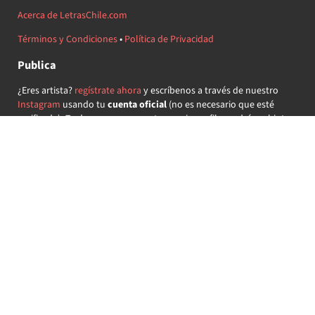
Acerca de LetrasChile.com
Términos y Condiciones
•
Política de Privacidad
Publica
¿Eres artista?
regístrate ahora
y escríbenos a través de nuestro
Instagram
usando tu
cuenta oficial
(no es necesario que esté
verificada) ¡Te daremos acceso a tu propio perfil y podrás subir tus
propias canciones!
¿Quieres colaborar?
regístrate ahora
y demuestra que llevas la
música chilena en el corazón ♥.
Encuéntranos
@letraschile en redes:
Las letras de las canciones se ofrecen con propósitos educativos o
recreativos y son propiedad de sus respectivos dueños.
LetrasChile.com se ofrece bajo licencia internacional
Creative
Commons Attribution-ShareAlike 4.0
(algunos derechos
reservados).