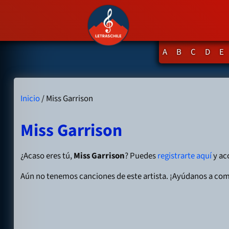
A
B
C
D
E
Inicio
/ Miss Garrison
Miss Garrison
¿Acaso eres tú,
Miss Garrison
? Puedes
registrarte aquí
y acc
Aún no tenemos canciones de este artista. ¡Ayúdanos a com