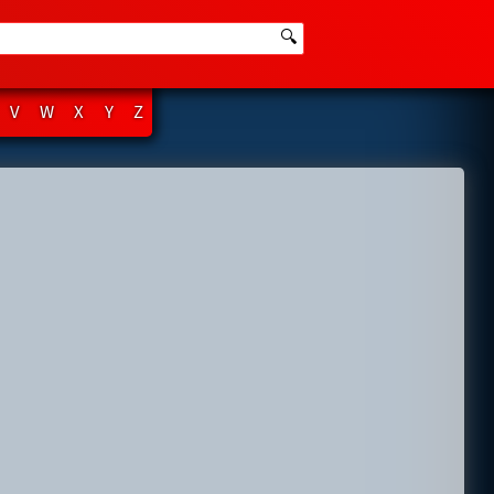
🔍
V
W
X
Y
Z