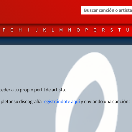
Buscar canción o artista
F
G
H
I
J
K
L
M
N
O
P
Q
R
S
T
U
eder a tu propio perfil de artista.
pletar su discografía
registrándote aquí
y enviando una canción!